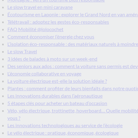
Le slow travel en mini caravane
Écotourisme en Laponie : explorer le Grand Nord en van amé
Télétravail : adoptez les gestes éco-responsables
FAQ Mobilité @lolocochet
Comment économiser l’énergie chez vous
L’isolation éco-responsable : des matériaux naturels à moindr
Le slow Travel
3 idées de balades à moto sur un week-end
Des seniors aux ados : comment la voiture sans permis est d
L’économie collaborative en voyage
La voiture électrique est-elle la solution idéale ?
Plantes : comment profiter de leurs bienfaits dans notre quoti
Les innovations durables dans l’aéronautique
5 étapes clés pour acheter un bateau d’occasion
Vélo, vélo électrique, trottinette, hoverboard… Quelle mobilité
vous ?
Les innovations technologiques au service de l’écologie
Le vélo électrique : pratique, économique, écologique