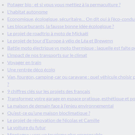
Potager bio : et si vous vous mettiez à la permaculture ?
L'habitat autonome
Economique, écologique, sécuritaire… On dit oui à l’éco-condui
Les biocarburants, la fausse bonne idée écologique ?
Le projet de roadtrip à moto de Mickaël
Le projet de tour d’Europe à vélo de Léa et Brewenn
Battle moto électrique vs moto thermique : laquelle est faite p
L’impact de nos transports sur le climat
Voyager en train
Une rentrée déco écolo
Van, fourgon, camping-car ou caravane : quel véhicule choisir
?
9 chiffres clés sur les projets des français
Transformez votre garage en espace pratique, esthétique et p
La maison de demain face à l’enjeu environnemental
Qu’est-ce qu’une maison bioclimatique ?
Le projet de rénovation de Nicolas et Camille
La voiture du futur
Montagne : vers un tourisme plus responsable