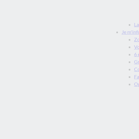
La
Je m'in
Zo
Vo
6 
Gr
Co
Fa
Op