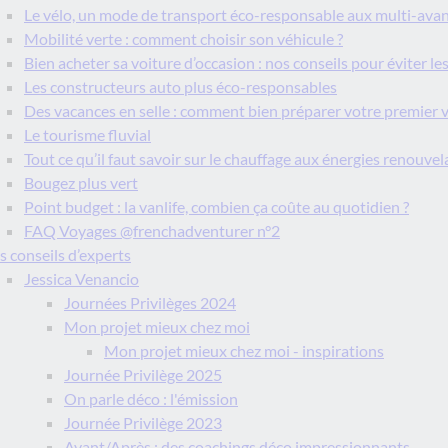
Le vélo, un mode de transport éco-responsable aux multi-ava
Mobilité verte : comment choisir son véhicule ?
Bien acheter sa voiture d’occasion : nos conseils pour éviter le
Les constructeurs auto plus éco-responsables
Des vacances en selle : comment bien préparer votre premier v
Le tourisme fluvial
Tout ce qu’il faut savoir sur le chauffage aux énergies renouvel
Bougez plus vert
Point budget : la vanlife, combien ça coûte au quotidien ?
FAQ Voyages @frenchadventurer n°2
s conseils d’experts
Jessica Venancio
Journées Privilèges 2024
Mon projet mieux chez moi
Mon projet mieux chez moi - inspirations
Journée Privilège 2025
On parle déco : l'émission
Journée Privilège 2023
Avant/Après : des coachings déco impressionnants