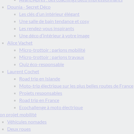
Dounia - Secret Déco
Les clés d’un intérieur élégant
Une salle de bain tendance et cosy
Les rendez-vous inspirants
Une déco d’intérieur à votre image
Alice Vachet
Micro-trottoir : parlons mobilité
Micro-trottoir : parlons travaux
Quiz éco-responsable
Laurent Cochet
Road trip en Islande
Moto-trip électrique sur les plus belles routes de France
Projets responsables
Road trip en France
Ecochallenge à moto électrique
n projet mobilité
Véhicules nomades
Deux roues