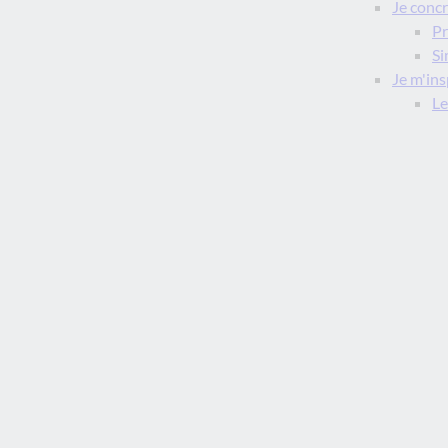
Je concr
Pr
Si
Je m'ins
Le