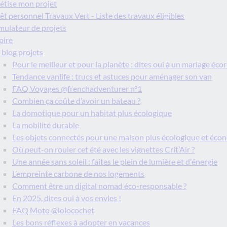
étise mon projet
êt personnel Travaux Vert - Liste des travaux éligibles
mulateur de projets
pire
 blog projets
Pour le meilleur et pour la planète : dites oui à un mariage éco
Tendance vanlife : trucs et astuces pour aménager son van
FAQ Voyages @frenchadventurer n°1
Combien ça coûte d’avoir un bateau ?
La domotique pour un habitat plus écologique
La mobilité durable
Les objets connectés pour une maison plus écologique et éc
Où peut-on rouler cet été avec les vignettes Crit’Air ?
Une année sans soleil : faites le plein de lumière et d'énergie
L’empreinte carbone de nos logements
Comment être un digital nomad éco-responsable ?
En 2025, dites oui à vos envies !
FAQ Moto @lolocochet
Les bons réflexes à adopter en vacances