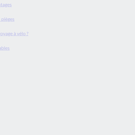
ntages
s pièges
oyage à vélo ?
ables