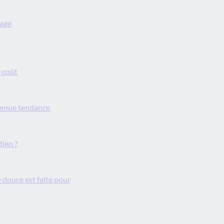
nagé
e coût
evenue tendance
dien ?
 douce est faite pour