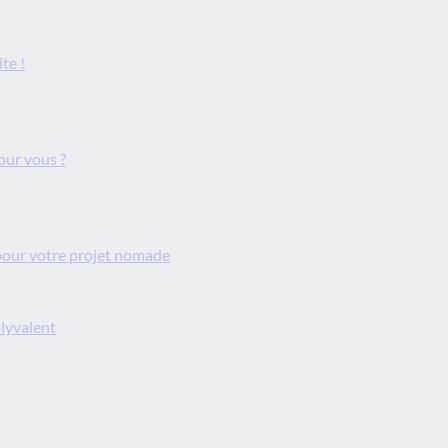
te !
our vous ?
 pour votre projet nomade
olyvalent