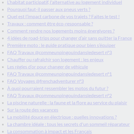
L’habitat participatif, l'alternative au logement individuel
Pourquoi faut-il passer aux pneus verts ?
Quel est l’impact carbone de vos trajets ? Faites le test !
Travaux : comment être éco-responsable ?
Comment rendre nos logements moins énergivores ?
4 idées de road-trips pour changer d’air sans quitter la France
Première moto : le guide pratique pour bien s’équiper
FAQ Travaux @commeunpingouindansledesert n°3
Chauffer ou rafraîchir son logement : les enjeux
Les règles d’or pour changer de véhicule
FAQ Travaux @commeunpingouindansledesert n°1
FAQ Voyages @frenchadventurer n°3
À quoi pourraient ressembler les motos du futur ?
FAQ Travaux @commeunpingouindansledesert n°2
La piscine naturelle : la faune et la flore au service du plaisir
Sur la route des vacances
La mobilité douce en électrique : quelles innovations ?
La chambre idéale : tous les secrets d'un sommeil réparateur
La consommation à impact et les Français